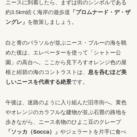
ニースに到着したら、まずは街のシンボルである
約3.5km続く海岸の遊歩道
「プロムナード・デ・ザ
ングレ」
を散策しましょう。
白と青のパラソルが並ぶニース・ブルーの海を眺
めた後は、エレベーターを使って「シャトー公
園」の高台へ。ここから見下ろすオレンジ色の屋
根と紺碧の海のコントラストは、
息を呑むほど美
しいニースを代表する絶景
です。
午後は、迷路のように入り組んだ旧市街へ。黄色
やオレンジのカラフルな建物が並ぶ石畳の路地を
歩きながら、ニース名物のひよこ豆のクレープ
「ソッカ（Socca）」
やジェラートを片手に食べ